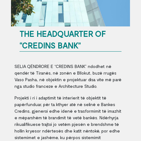
THE HEADQUARTER OF
“CREDINS BANK”
SELIA QËNDRORE E “CREDINS BANK” ndodhet në
qendër të Tiranës, në zonën e Bllokut, buzë rrugës
Vaso Pasha, në objektin e projektuar disa vite më parë
nga studio franceze e Architecture Studio.
Projekti i ri i adaptimit të interierit të objektit të
papërfunduar, për ta kthyer atë në selinë e Bankes
Credins, gjeneroi edhe idenë e trasformimit të imazhit
e mëparshëm të brandimit të vetë bankës. Ndërhyrja
rikualifikuese trajtoi jo vetëm pjesën e brendshme të
hollin kryesor ndërtesës dhe katit nëntokë, por edhe
sistemimet e jashëme, ku përpos sistemimit