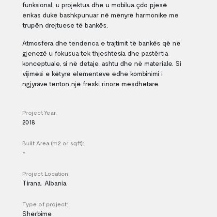
funksional, u projektua dhe u mobilua çdo pjesë
enkas duke bashkpunuar në mënyrë harmonike me
trupën drejtuese të bankës.
Atmosfera dhe tendenca e trajtimit të bankës që në
gjenezë u fokusua tek thjeshtësia dhe pastërtia
konceptuale, si në detaje, ashtu dhe në materiale. Si
vijimësi e këtyre elementeve edhe kombinimi i
ngjyrave tenton një freski rinore mesdhetare.
Project Year:
2018
Built Area (m2 or sqft):
-
Project Location:
Tirana, Albania
Type of project:
Shërbime